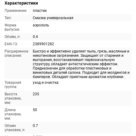
Характеристики
Применение:
пластик
Тип:
Смазка универсальная
Форма
аэрозоль
выпуска:
Объём, л:
0.4
EAN-13:
2389901282
Расширенное
Быстро и эффективно удаляет пыль, грязь, масляные и
описание:
никотиновые загрязнения. Защищает от старения и
выгорания, восстанавливает первоначальную
структуру, обладает антистатическим эффектом.
Предназначен для обработки пластиковых и
виниловых деталей салона. Подходит для молдингов и
бамперов. Обладает приятным ароматом клубники.
Товарная
уход и очистка
группа:
Высота
235
упаковки,
мм:
Длина
50
упаковки,
мм:
Объем
0.7
упаковки, л: