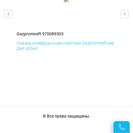
Gazpromneft 970089303
Gaz
аэр
Смазка универсальная пластика Gazpromneft аэр
Сма
ДиК 400мл
ПхВ
© Все права защищены.