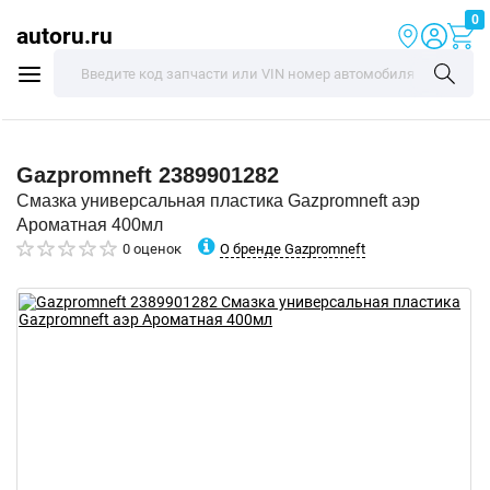
0
autoru.ru
Gazpromneft
2389901282
Смазка универсальная пластика Gazpromneft аэр
Ароматная 400мл
О бренде Gazpromneft
0 оценок