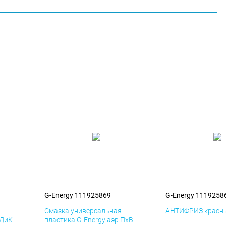
G-Energy 111925869
G-Energy 1119258
я
Смазка универсальная
АНТИФРИЗ красны
 ДиК
пластика G-Energy аэр ПхВ