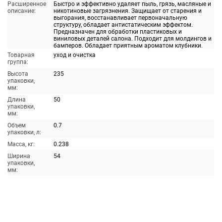
Расширенное
Быстро и эффективно удаляет пыль, грязь, масляные и
описание:
никотиновые загрязнения. Защищает от старения и
выгорания, восстанавливает первоначальную
структуру, обладает антистатическим эффектом.
Предназначен для обработки пластиковых и
виниловых деталей салона. Подходит для молдингов и
бамперов. Обладает приятным ароматом клубники.
Товарная
уход и очистка
группа:
Высота
235
упаковки,
мм:
Длина
50
упаковки,
мм:
Объем
0.7
упаковки, л:
Масса, кг:
0.238
Ширина
54
упаковки,
мм: