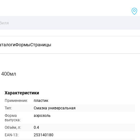
аталоги
Формы
Страницы
я 400мл
Характеристики
Применение:
пластик
Тип:
Смазка универсальная
Форма
аэрозоль
выпуска:
Объём, л:
0.4
EAN-13:
253140180