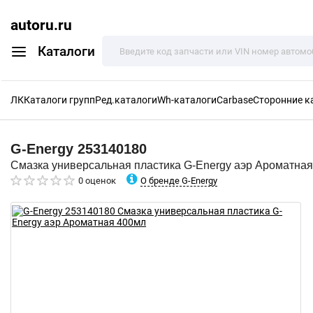
autoru.ru
Каталоги
ЛК
Каталоги групп
Ред.каталоги
Wh-каталоги
Carbase
Сторонние к
G-Energy
253140180
Смазка универсальная пластика G-Energy аэр Ароматна
О бренде G-Energy
0 оценок