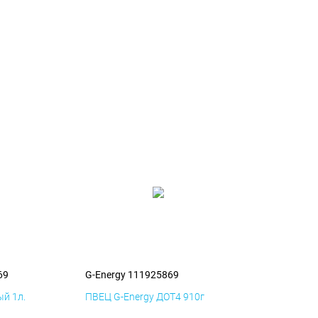
69
G-Energy 111925869
й 1л.
ПВЕЦ G-Energy ДОТ4 910г