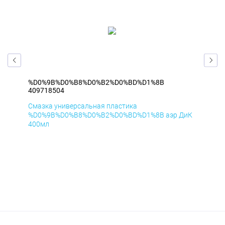
%D0%9B%D0%B8%D0%B2%D0%BD%D1%8B
%D
409718504
409
Смазка универсальная пластика
Сма
мД
%D0%9B%D0%B8%D0%B2%D0%BD%D1%8B аэр ДиК
%D
400мл
40