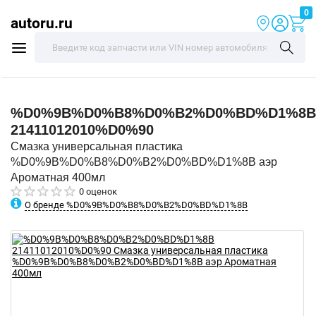
0
autoru.ru
%D0%9B%D0%B8%D0%B2%D0%BD%D1%8B
21411012010%D0%90
Смазка универсальная пластика
%D0%9B%D0%B8%D0%B2%D0%BD%D1%8B аэр
Ароматная 400мл
0 оценок
О бренде %D0%9B%D0%B8%D0%B2%D0%BD%D1%8B