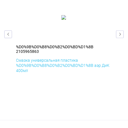
%D0%9B%D0%B8%D0%B2%D0%BD%D1%8B
%D
2105965863
210
Смазка универсальная пластика
Сма
мД
%D0%9B%D0%B8%D0%B2%D0%BD%D1%8B аэр ДиК
%D
400мл
40