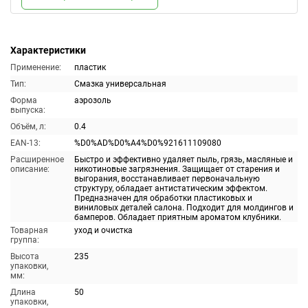
Характеристики
Применение:
пластик
Тип:
Смазка универсальная
Форма
аэрозоль
выпуска:
Объём, л:
0.4
EAN-13:
%D0%AD%D0%A4%D0%921611109080
Расширенное
Быстро и эффективно удаляет пыль, грязь, масляные и
описание:
никотиновые загрязнения. Защищает от старения и
выгорания, восстанавливает первоначальную
структуру, обладает антистатическим эффектом.
Предназначен для обработки пластиковых и
виниловых деталей салона. Подходит для молдингов и
бамперов. Обладает приятным ароматом клубники.
Товарная
уход и очистка
группа:
Высота
235
упаковки,
мм:
Длина
50
упаковки,